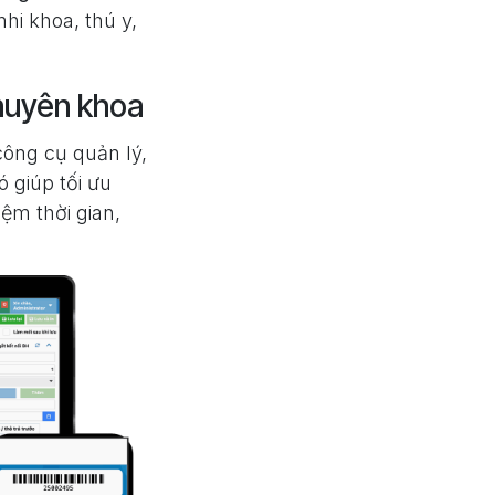
hi khoa, thú y,
huyên khoa
công cụ quản lý,
ó giúp tối ưu
ệm thời gian,