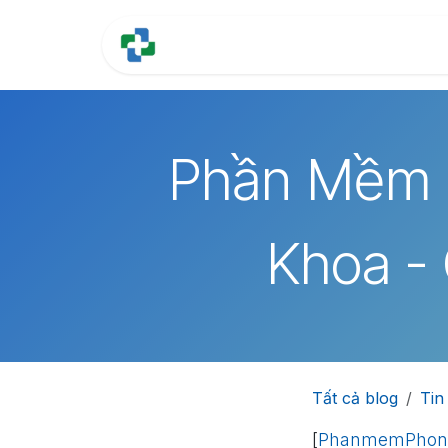
Bỏ qua để đến Nội dung
Trang chủ
Tính năng
Phần Mềm 
Khoa -
Tất cả blog
Tin
[
PhanmemPhon