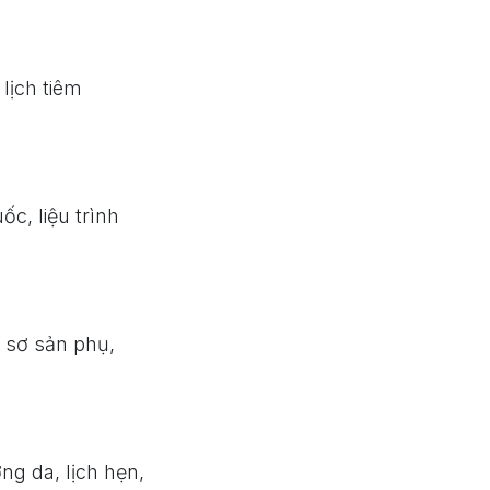
 lịch tiêm
ốc, liệu trình
ồ sơ sản phụ,
ng da, lịch hẹn,