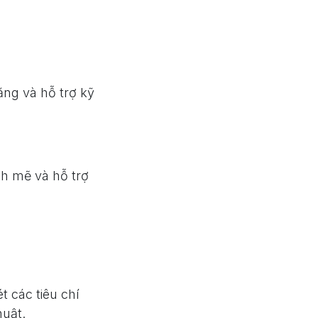
ăng và hỗ trợ kỹ
h mẽ và hỗ trợ
t các tiêu chí
huật.