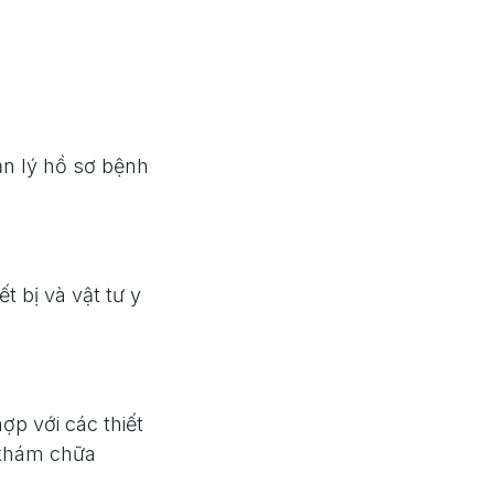
n lý hồ sơ bệnh
t bị và vật tư y
ợp với các thiết
 khám chữa