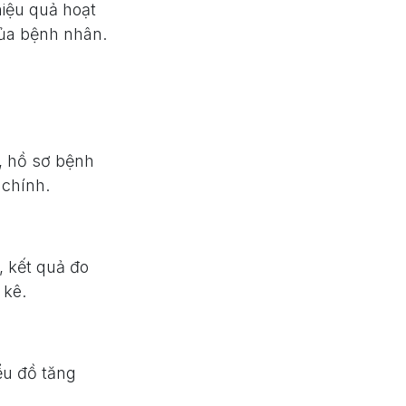
iệu quả hoạt
 của bệnh nhân.
, hồ sơ bệnh
 chính.
, kết quả đo
 kê.
iểu đồ tăng