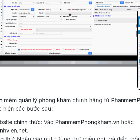
n mềm quản lý phòng khám
chính hãng từ
PhanmemP
c hiện các bước sau:
site chính thức
: Vào
PhanmemPhongkham.vn
hoặc
hvien.net
.
g thử
: Nhấn vào nút “Dùng thử miễn phí” và điền thô