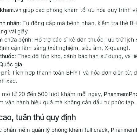
kham.vn
giúp các phòng khám tối ưu hóa quy trình v
nh nhân
: Tự động cấp mã bệnh nhân, kiểm tra thẻ BH
ng vài giây.
m chữa bệnh
: Hỗ trợ bác sĩ kê đơn thuốc, lưu trữ lịc
 định cận lâm sàng (xét nghiệm, siêu âm, X-quang).
 thuốc
: Theo dõi tồn kho, cảnh báo hạn sử dụng, và li
Quốc gia
.
 phí
: Tích hợp thanh toán BHYT và hóa đơn điện tử,
nh xác.
y mô từ 20 đến 500 lượt khám mỗi ngày,
PhanmemPho
m vận hành hiệu quả mà không cần đầu tư phức tạp.
cao, tuân thủ quy định
ác
phần mềm quản lý phòng khám full crack
,
Phanmem