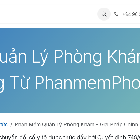
Dự án
Cộng đồng
Thư viện ảnh
Tài li
+84 96 
ản Lý Phòng Khám
g Từ PhanmemPh
 tức
Phần Mềm Quản Lý Phòng Khám – Giải Pháp Chính Hãng Từ Pha
chuyển đổi số y tế
được thúc đẩy bởi Quyết định 749