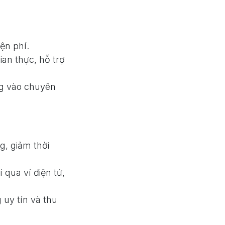
iện phí.
an thực, hỗ trợ
ng vào chuyên
g, giảm thời
í qua ví điện tử,
uy tín và thu