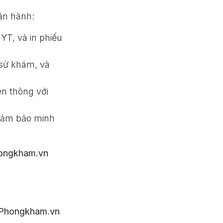
ận hành:
YT, và in phiếu
h sử khám, và
ên thông với
 đảm bảo minh
ngkham.vn
Phongkham.vn