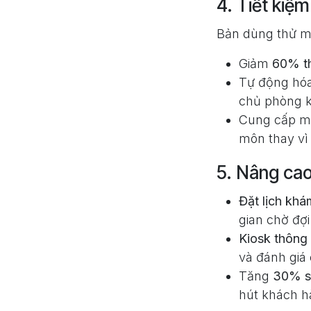
4. Tiết kiệm
Bản dùng thử m
Giảm
60% th
Tự động hóa 
chủ phòng k
Cung cấp mẫ
môn thay vì 
5. Nâng cao
Đặt lịch khá
gian chờ đợi
Kiosk thông 
và đánh giá 
Tăng
30% sự
hút khách h