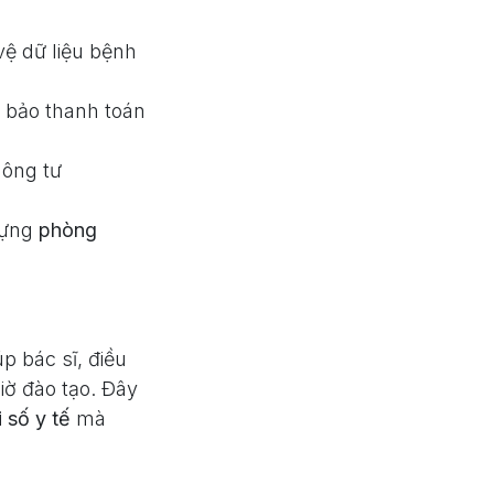
vệ dữ liệu bệnh
 bảo thanh toán
hông tư
 dựng
phòng
p bác sĩ, điều
iờ đào tạo. Đây
 số y tế
mà