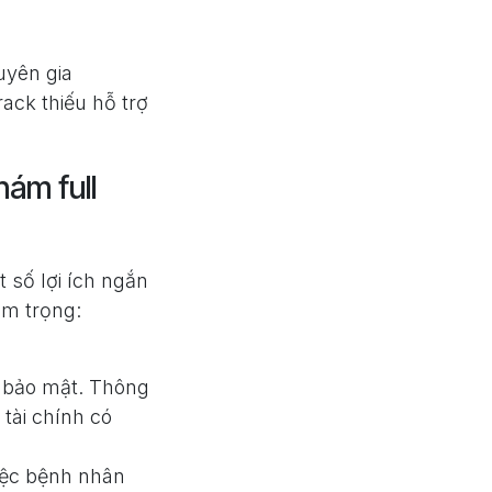
uyên gia
ck thiếu hỗ trợ
ám full
 số lợi ích ngắn
êm trọng:
h bảo mật. Thông
 tài chính có
iệc bệnh nhân