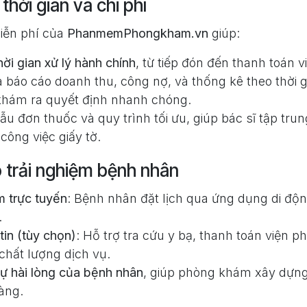
 thời gian và chi phí
iễn phí của
PhanmemPhongkham.vn
giúp:
ời gian xử lý hành chính
, từ tiếp đón đến thanh toán v
báo cáo doanh thu, công nợ, và thống kê theo thời gi
hám ra quyết định nhanh chóng.
u đơn thuốc và quy trình tối ưu, giúp bác sĩ tập tru
công việc giấy tờ.
 trải nghiệm bệnh nhân
m trực tuyến
: Bệnh nhân đặt lịch qua ứng dụng di độn
.
tin (tùy chọn)
: Hỗ trợ tra cứu y bạ, thanh toán viện ph
chất lượng dịch vụ.
 hài lòng của bệnh nhân
, giúp phòng khám xây dựng 
àng.