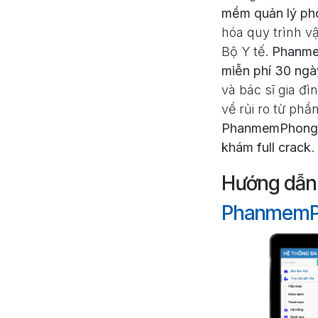
mềm quản lý p
hóa quy trình v
Bộ Y tế.
Phanm
miễn phí 30 ngà
và bác sĩ gia đ
về rủi ro từ ph
PhanmemPhong
khám full crack
.
Hướng dẫn
PhanmemP