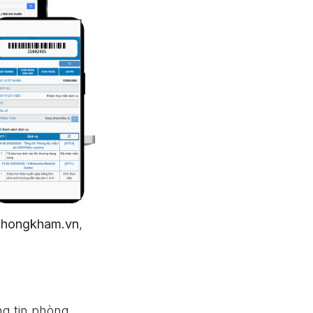
hongkham.vn
,
ng tin phòng