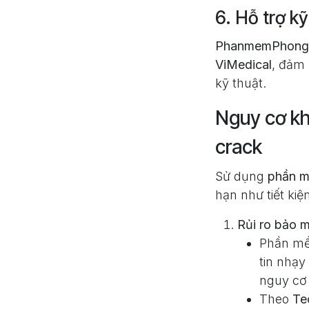
6. Hỗ trợ kỹ
PhanmemPhong
ViMedical
, đảm
kỹ thuật.
Nguy cơ kh
crack
Sử dụng
phần m
hạn như tiết kiệ
Rủi ro bảo m
Phần mềm
tin nhạy
nguy cơ 
Theo
Te