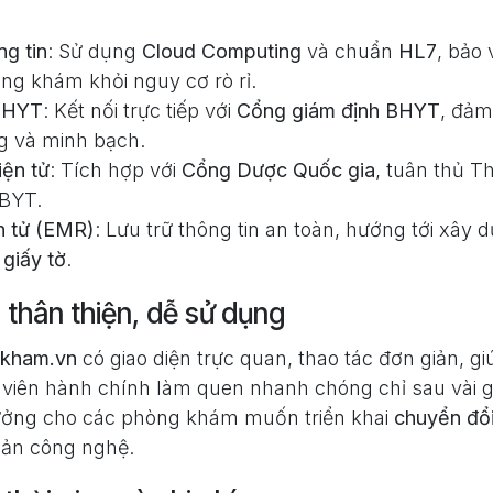
g tin
: Sử dụng
Cloud Computing
và chuẩn
HL7
, bảo 
ng khám khỏi nguy cơ rò rỉ.
 BHYT
: Kết nối trực tiếp với
Cổng giám định BHYT
, đảm
 và minh bạch.
iện tử
: Tích hợp với
Cổng Dược Quốc gia
, tuân thủ T
-BYT.
n tử (EMR)
: Lưu trữ thông tin an toàn, hướng tới xây
giấy tờ
.
 thân thiện, dễ sử dụng
kham.vn
có giao diện trực quan, thao tác đơn giản, giú
viên hành chính làm quen nhanh chóng chỉ sau vài g
 tưởng cho các phòng khám muốn triển khai
chuyển đổi
cản công nghệ.