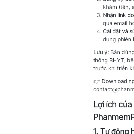
khám (tên, e
Nhận link d
qua email ho
Cài đặt và 
dụng phiên 
Lưu ý
: Bản dùn
thông BHYT
,
bệ
trước khi triển k
👉
Download n
contact@phanm
Lợi ích củ
PhanmemP
1. Tự động 