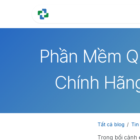
Bỏ qua để đến Nội dung
Trang chủ
Tính năng
Phần Mềm Qu
Chính Hãn
Tất cả blog
Tin
Trong bối cảnh