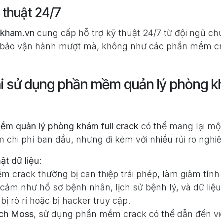
 thuật 24/7
kham.vn
cung cấp hỗ trợ kỹ thuật 24/7 từ đội ngũ ch
 bảo vận hành mượt mà, không như các phần mềm cra
i sử dụng phần mềm quản lý phòng kh
ềm quản lý phòng khám full crack
có thể mang lại một
m chi phí ban đầu, nhưng đi kèm với nhiều rủi ro nghi
ật dữ liệu
:
 crack thường bị can thiệp trái phép, làm giảm tín
 cảm như hồ sơ bệnh nhân, lịch sử bệnh lý, và dữ liệu
bị rò rỉ hoặc bị hacker truy cập.
ch Moss
, sử dụng phần mềm crack có thể dẫn đến v