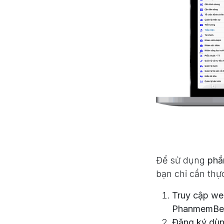
Để sử dụng
phầ
bạn chỉ cần thự
Truy cập web
PhanmemBen
Đăng ký dùn