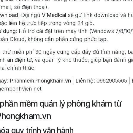
mail, số điện thoại).
ownload
: Đội ngũ
ViMedical
sẽ gửi link download và h
ặc liên hệ trực tiếp trong vòng 24 giờ.
sử dụng
: Hỗ trợ cài đặt trên máy tính (Windows 7/8/10/
bản Cloud, không cần phần cứng phức tạp.
g thử miễn phí 30 ngày cung cấp đầy đủ tính năng, 
nh án điện tử
, và quản lý kho thuốc, giúp bạn đánh gi
hai chính thức.
gay
:
PhanmemPhongkham.vn
|
Liên hệ
: 0962905565 |
embenhvien.net
a phần mềm quản lý phòng khám từ
hongkham.vn
hóa quy trình vận hành