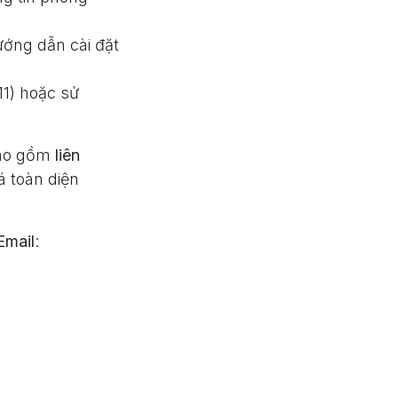
ướng dẫn cài đặt
11) hoặc sử
bao gồm
liên
á toàn diện
Email
: