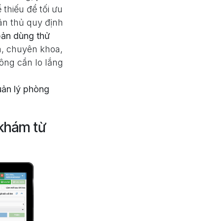
thiếu để tối ưu
ân thủ quy định
bản dùng thử
a, chuyên khoa,
ông cần lo lắng
ản lý phòng
khám từ