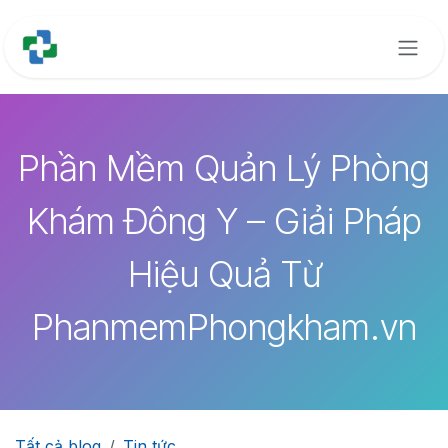
Bỏ qua để đến Nội dung
Phần Mềm Quản Lý Phòng
Khám Đông Y – Giải Pháp
Hiệu Quả Từ
PhanmemPhongkham.vn
Tất cả blog
Tin tức