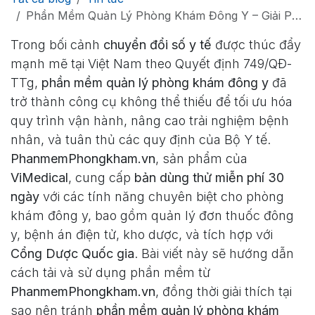
Phần Mềm Quản Lý Phòng Khám Đông Y – Giải Pháp Hiệu Quả Từ PhanmemPhongkham.vn
Trong bối cảnh
chuyển đổi số y tế
được thúc đẩy
mạnh mẽ tại Việt Nam theo Quyết định 749/QĐ-
TTg,
phần mềm quản lý phòng khám đông y
đã
trở thành công cụ không thể thiếu để tối ưu hóa
quy trình vận hành, nâng cao trải nghiệm bệnh
nhân, và tuân thủ các quy định của Bộ Y tế.
PhanmemPhongkham.vn
, sản phẩm của
ViMedical
, cung cấp
bản dùng thử miễn phí 30
ngày
với các tính năng chuyên biệt cho phòng
khám đông y, bao gồm quản lý đơn thuốc đông
y, bệnh án điện tử, kho dược, và tích hợp với
Cổng Dược Quốc gia
. Bài viết này sẽ hướng dẫn
cách tải và sử dụng phần mềm từ
PhanmemPhongkham.vn
, đồng thời giải thích tại
sao nên tránh
phần mềm quản lý phòng khám