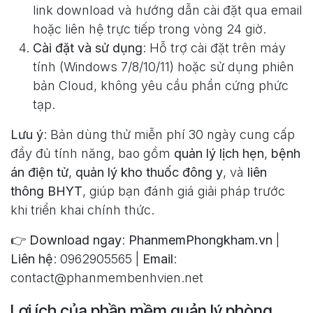
link download và hướng dẫn cài đặt qua email
hoặc liên hệ trực tiếp trong vòng 24 giờ.
Cài đặt và sử dụng
: Hỗ trợ cài đặt trên máy
tính (Windows 7/8/10/11) hoặc sử dụng phiên
bản Cloud, không yêu cầu phần cứng phức
tạp.
Lưu ý
: Bản dùng thử miễn phí 30 ngày cung cấp
đầy đủ tính năng, bao gồm
quản lý lịch hẹn
,
bệnh
án điện tử
,
quản lý kho thuốc đông y
, và
liên
thông BHYT
, giúp bạn đánh giá giải pháp trước
khi triển khai chính thức.
👉
Download ngay
:
PhanmemPhongkham.vn
|
Liên hệ
: 0962905565 |
Email
:
contact@phanmembenhvien.net
Lợi ích của phần mềm quản lý phòng