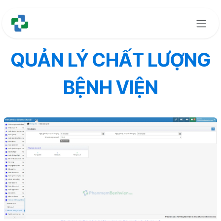
Bỏ qua để đến Nội dung
QUẢN LÝ CHẤT LƯỢNG
BỆNH VIỆN