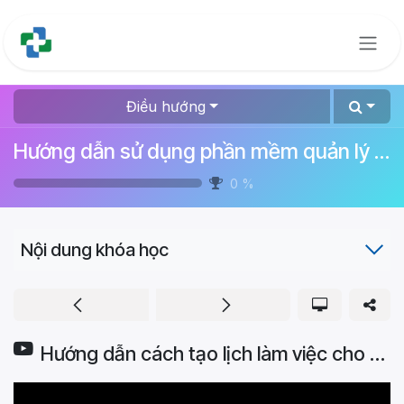
Bỏ qua để đến Nội dung
Điều hướng
Hướng dẫn sử dụng phần mềm quản lý bệnh viện
0
%
Nội dung khóa học
Hướng dẫn cách tạo lịch làm việc cho nhân viên