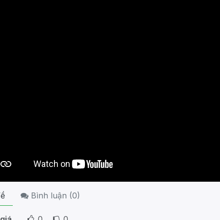
ề
Bình luận (
0
)
giá
0
0