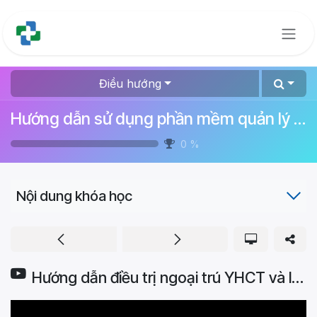
Bỏ qua để đến Nội dung
Điều hướng
Hướng dẫn sử dụng phần mềm quản lý bệnh viện
0
%
Nội dung khóa học
Hướng dẫn điều trị ngoại trú YHCT và làm bệnh án trạm y tế